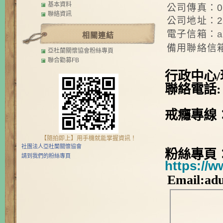
基本資料
公司傳真：02-
聯絡資訊
公司地址：2
電子信箱：
a
相關連結
備用聯絡信
亞杜蘭關懷協會粉絲專頁
聯合勸募FB
行政中心/
聯絡電話:
戒癮專線
【隨拍即上】用手機就能掌握資訊！
社團法人亞杜蘭關懷協會
粉絲專頁
請到我們的粉絲專頁
https://
Email:ad