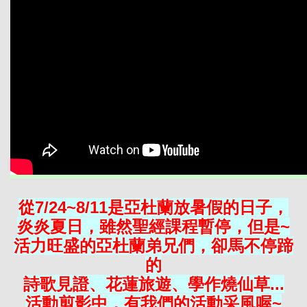
從7/24~8/11是亞杜蘭放暑假的日子，
炎炎夏日，雖然聖經課程暫停，但是~
活力旺盛的亞杜蘭弟兄們，卻馬不停蹄
的
詩歌見證、花蓮旅遊、學作燒仙草...
活動剪影中，有我們的活動采風喔~