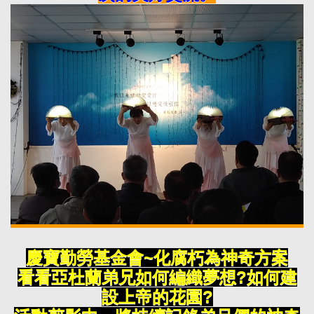
慶寶勤勞基金會~化腐朽為神奇方案
看看亞杜蘭弟兄如何編織夢想?如何建
設上帝的花園?