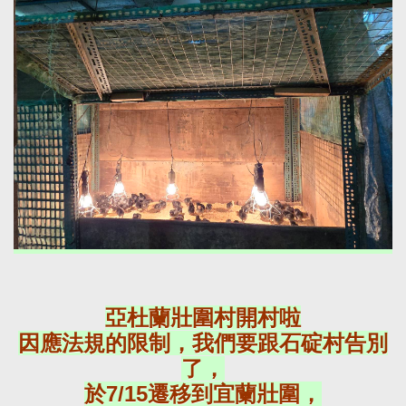
亞杜蘭壯圍村開村啦
因應法規的限制，我們要跟石碇村告別
了，
於7/15遷移到宜蘭壯圍，