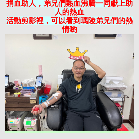
捐血助人，弟兄們熱血沸騰一同獻上助
人的熱血
活動剪影裡，可以看到瑪陵弟兄們的熱
情喲