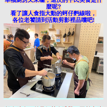
麼呢?
看了讓人食指大動
的蚵仔麪線啦，
各位老饕請到活動剪影裡品嚐吧!