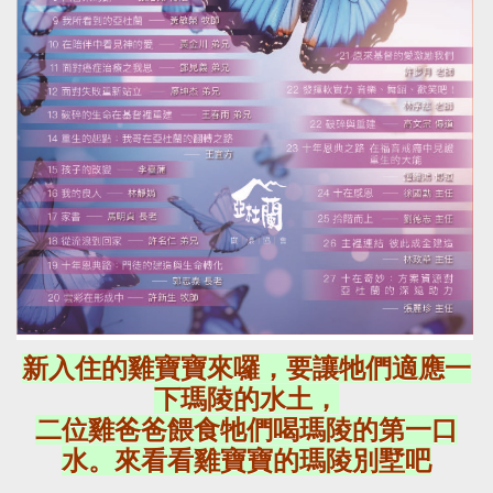
新入住的雞寶寶來囉，要讓牠們適應一
下瑪陵的水土，
二位雞爸爸餵食牠們喝瑪陵的第一口
水。來看看雞寶寶的瑪陵別墅吧