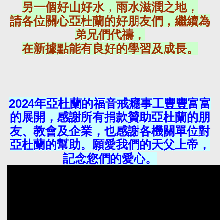
另一個好山好水，雨水滋潤之地，
請各位關心亞杜蘭的好朋友們，繼續為
弟兄們代禱，
在新據點能有良好的學習及成長。
2024年亞杜蘭的福音戒癮事工豐豐富富
的展開，感謝所有捐款贊助亞杜蘭的朋
友、教會及企業，也感謝各機關單位對
亞杜蘭的幫助。願愛我們的天父上帝，
記念您們的愛心。