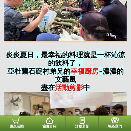
炎炎夏日
，
最幸福的料理就是一杯沁涼
的飲料了，
亞杜蘭石碇村弟兄的
幸福廚房
~濃濃的
文藝風
盡在
活動剪影
中
優惠活動
協會介紹
活動剪影
聯絡我們