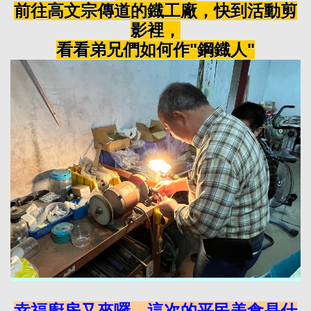
前往高文宗傳道的鐡工廠，快到活動剪
影裡，
看看弟兄們如何作"鋼鐡人"
幸福廚房又來囉，這次的平民美食是什