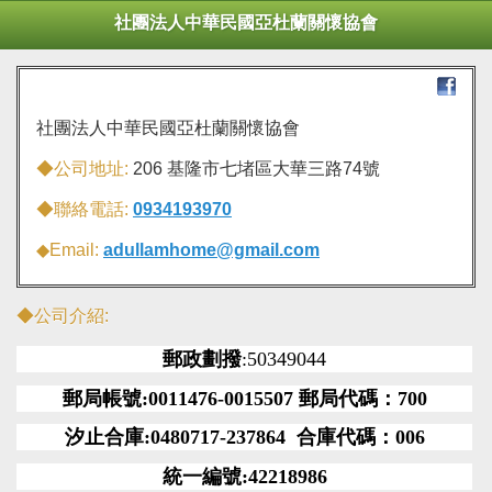
社團法人中華民國亞杜蘭關懷協會
社團法人中華民國亞杜蘭關懷協會
◆公司地址:
206 基隆市七堵區大華三路74號
◆聯絡電話:
0934193970
◆Email:
adullamhome@gmail.com
◆公司介紹:
郵政劃撥
:50349044
郵局帳號
:0011476-0015507 郵局代碼：700
汐止合庫
:0480717-237864 合庫代碼：006
統一編號
:42218986