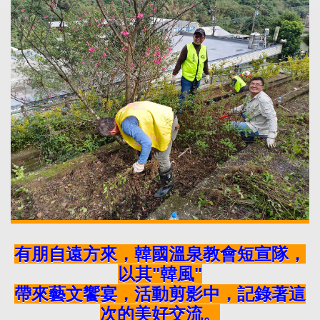
有朋自遠方來，韓國溫泉教會短宣隊，
以其"韓風"
帶來藝文饗宴，活動剪影中，記錄著這
次的美好交流。