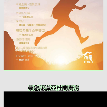
帶您認識亞杜蘭廚房