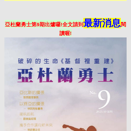
最新消息
亞杜蘭勇士第9期出爐囉!全文請到
閱
讀喔!