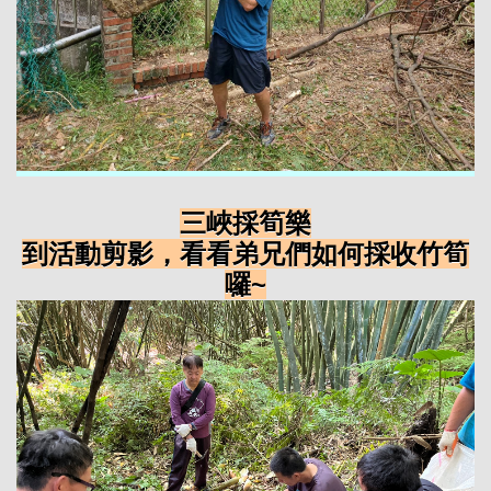
三峽採筍樂
到活動剪影，看看弟兄們如何採收竹筍
囉~