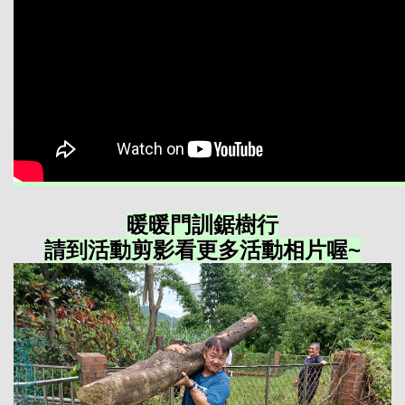
暖暖門訓鋸樹行
請到活動剪影看更多活動相片喔~