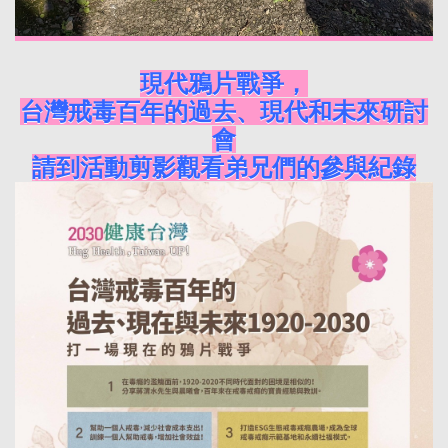
現代鴉片戰爭，
台灣戒毒
百年的過去、現代和未來
研討
會
請到活動剪影觀看
弟兄們的參與紀錄